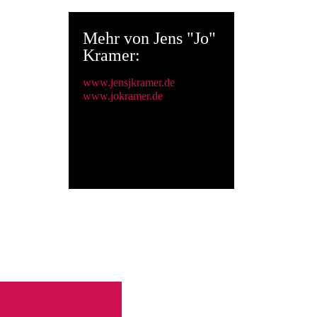
Jens "Jo"
Mehr von Jens "Jo"
Kramer:
Kramer
www.jensjkramer.de
www.jokramer.de