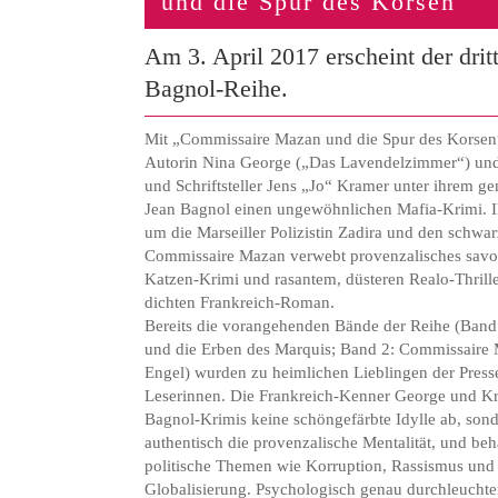
und die Spur des Korsen
Am 3. April 2017 erscheint der drit
Bagnol-Reihe.
Mit „Commissaire Mazan und die Spur des Korsen“ 
Autorin Nina George („Das Lavendelzimmer“) und 
und Schriftsteller Jens „Jo“ Kramer unter ihrem
Jean Bagnol einen ungewöhnlichen Mafia-Krimi. 
um die Marseiller Polizistin Zadira und den schwa
Commissaire Mazan verwebt provenzalisches savo
Katzen-Krimi und rasantem, düsteren Realo-Thrill
dichten Frankreich-Roman.
Bereits die vorangehenden Bände der Reihe (Ban
und die Erben des Marquis; Band 2: Commissaire 
Engel) wurden zu heimlichen Lieblingen der Press
Leserinnen. Die Frankreich-Kenner George und Kra
Bagnol-Krimis keine schöngefärbte Idylle ab, son
authentisch die provenzalische Mentalität, und be
politische Themen wie Korruption, Rassismus und 
Globalisierung. Psychologisch genau durchleuchten