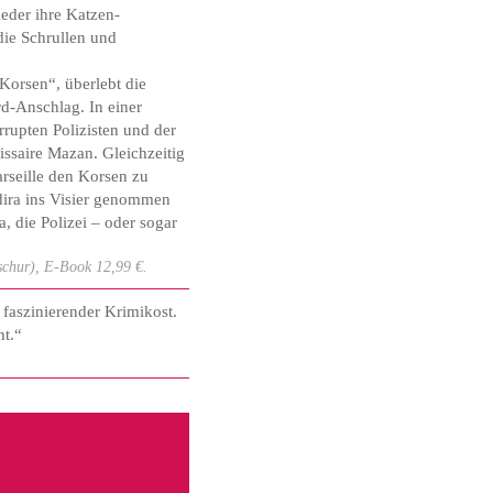
eder ihre Katzen-
die Schrullen und
Korsen“, überlebt die
rd-Anschlag. In einer
rrupten Polizisten und der
issaire Mazan. Gleichzeitig
Marseille den Korsen zu
dira ins Visier genommen
, die Polizei – oder sogar
chur), E-Book 12,99 €.
 faszinierender Krimikost.
ht.“