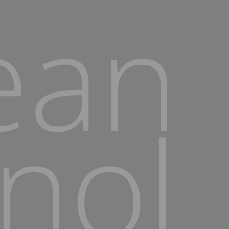
ean
nol