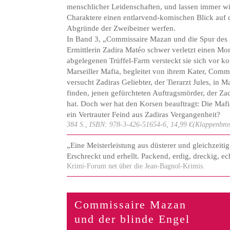
menschlicher Leidenschaften, und lassen immer wi
Charaktere einen entlarvend-komischen Blick auf 
Abgründe der Zweibeiner werfen.
In Band 3, „Commissaire Mazan und die Spur des 
Ermittlerin Zadira Matéo schwer verletzt einen Mo
abgelegenen Trüffel-Farm versteckt sie sich vor ko
Marseiller Mafia, begleitet von ihrem Kater, Comm
versucht Zadiras Geliebter, der Tierarzt Jules, in 
finden, jenen gefürchteten Auftragsmörder, der Za
hat. Doch wer hat den Korsen beauftragt: Die Mafia
ein Vertrauter Feind aus Zadiras Vergangenheit?
384 S., ISBN: 978-3-426-51654-6, 14,99 €(Klappenbros
„Eine Meisterleistung aus düsterer und gleichzeitig
Erschreckt und erhellt. Packend, erdig, dreckig, ec
Krimi-Forum net über die Jean-Bagnol-Krimis.
Commissaire Mazan
und der blinde Engel