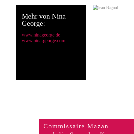
Nina George
Mehr von Nina
George:
www.ninageorge.de
www.nina-george.com
Commissaire Mazan