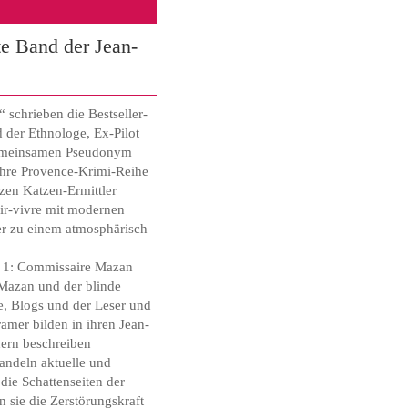
te Band der Jean-
schrieben die Bestseller-
der Ethnologe, Ex-Pilot
 gemeinsamen Pseudonym
Ihre Provence-Krimi-Reihe
rzen Katzen-Ermittler
ir-vivre mit modernen
er zu einem atmosphärisch
d 1: Commissaire Mazan
Mazan und der blinde
e, Blogs und der Leser und
mer bilden in ihren Jean-
dern beschreiben
handeln aktuelle und
die Schattenseiten der
 sie die Zerstörungskraft