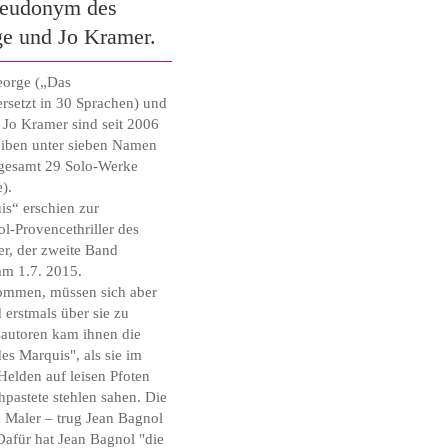
seudonym des
ge und Jo Kramer.
George („Das
rsetzt in 30 Sprachen) und
r Jo Kramer sind seit 2006
reiben unter sieben Namen
sgesamt 29 Solo-Werke
).
s“ erschien zur
-Provencethriller des
er, der zweite Band
am 1.7. 2015.
kommen, müssen sich aber
erstmals über sie zu
autoren kam ihnen die
s Marquis", als sie im
elden auf leisen Pfoten
hpastete stehlen sahen. Die
 Maler – trug Jean Bagnol
Dafür hat Jean Bagnol "die