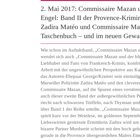
2. Mai 2017: Commissaire Mazan u
Engel: Band II der Provence-Krimi
Zadira Matéo und Commissaire Ma
Taschenbuch – und im neuen Gewa
Wie schon im Auftaktband, „Commissaire Mazan u
wendet sich auch „Commissaire Mazan und der bli
Liebhaber und Fans von Frankreich-Krimis, kombini
Arbeit mit der ungewöhnlichen Perspektive aus Kat
das Autoren-Ehepaar George/Kramer sein einmalige
Marseiller Polizistin Zadira Matéo und den clevere
Commissaire Mazan, auf die Spuren eines verstör
auch dieser zweite Band der außergewöhnlichen 
riecht nach schwarzen Trüffeln, nach Thymian un
über Band 1 der Reihe urteilte. „Commissaire Maz
spielt kurz vor der Weinlese, im goldenen Septem
Liebeswirren gestresste Ermittlerin Zadira wird um
bizarre Pariser Mordserie scheint mit den hoch geh
gerade in die Provence übergesiedelten Malers Eti