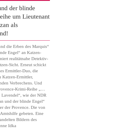
nd der blinde
reihe um Lieutenant
zan als
nd!
nd die Erben des Marquis“
nde Engel“ an Katzen-
ert realitätnahe Detektiv-
zen-Sicht. Erneut schickt
s Ermittler-Duo, die
n Katzen-Ermittler,
enden Verbrechens. Und
Provence-Krimi-Reihe „…
d Lavendel“, wie der NDR
an und der blinde Engel“
ber der Provence. Die von
 Amtshilfe gebeten. Eine
andelten Bildern des
enne Idka