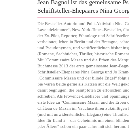
Jean Bagnol ist das gemeinsame P
Schriftsteller-Ehepaares Nina Geor
Die Bestseller-Autorin und Polit-Aktivistin Nina 
Lavendelzimmer“, New-York-Times-Bestseller, übe
der Ex-Pilot, Reporter, Ethnologe und Schriftstelle
verheiratet, leben in Berlin und der Bretagne, sch
und Pseudonymen, und veröffentlichten bisher in
(Romane, Sachbücher, Thriller, historische Romane
Mit "Commissaire Mazan und die Erben des Marqui
Buchmesse 2013 der erste gemeinsame Jean-Bagnol
Schriftsteller-Ehepaares Nina George und Jo Kram
„Commissaire Mazan und der blinde Engel“ folgt 
Sie wären beide gerne als Katzen auf die Welt ge
damit begnügen, die Samtpfoten zu erforschen und 
schreiben. Als Provence-Liebhaber und Spannungs
erste Idee zu "Commissaire Mazan und die Erben de
Château de Mazan im Vaucluse ihren zukünftigen H
(und mit unwiderstehlicher Eleganz) eine Thunfisc
Idee für Band 2 – das Geheimnis um einen blinden
„der Ältere“ schon ein paar Jahre mit sich herum. 