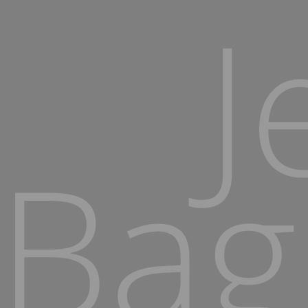
J
Bag